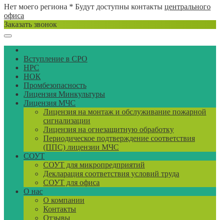
Нет моего региона
* Будут доступны контакты
центрального
офиса
Заказать звонок
Вступление в СРО
НРС
НОК
Промбезопасность
Лицензия Минкультуры
Лицензия МЧС
Лицензия на монтаж и обслуживание пожарной
сигнализации
Лицензия на огнезащитную обработку
Периодическое подтверждение соответствия
(ППС) лицензии МЧС
СОУТ
СОУТ для микропредприятий
Декларация соответствия условий труда
СОУТ для офиса
О нас
О компании
Контакты
Отзывы