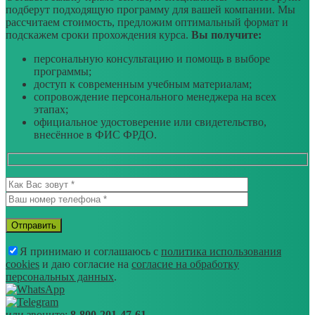
подберут подходящую программу для вашей компании. Мы
рассчитаем стоимость, предложим оптимальный формат и
подскажем сроки прохождения курса.
Вы получите:
персональную консультацию и помощь в выборе
программы;
доступ к современным учебным материалам;
сопровождение персонального менеджера на всех
этапах;
официальное удостоверение или свидетельство,
внесённое в ФИС ФРДО.
Я принимаю и соглашаюсь с
политика использования
cookies
и даю согласие на
согласие на обработку
персональных данных
.
или звоните:
8-800-201-47-61