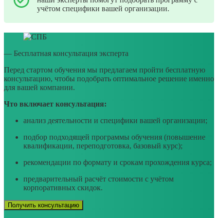
учётом специфики вашей организации.
— Бесплатная консультация эксперта
Перед стартом обучения мы предлагаем пройти бесплатную
консультацию, чтобы подобрать оптимальное решение именно
для вашей компании.
Что включает консультация:
анализ деятельности и специфики вашей организации;
подбор подходящей программы обучения (повышение
квалификации, переподготовка, базовый курс);
рекомендации по формату и срокам прохождения курса;
предварительный расчёт стоимости с учётом
корпоративных скидок.
Получить консультацию