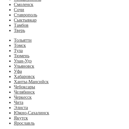
Смоленск
Сочи
Ставрополь
Сыктывкар
Тамбов
Тверь
Тольятти
Томск
Тула
Тюмень
Улан-Удэ
Ульяновск
Уфа
Хабаровск
Ханты-Мансийск
Чебоксары
Челябинск
Черкесск
Чита
Элиста
Южно-Сахалинск
Якутск
Ярославль