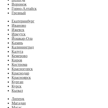
Воронеж
Горно-Алтайск
Грозный
Екатеринбург
Иваново
Ижевск
Иркутск
Йошкар-Ола
Казань
Калининград
Калуга
Кемерово
Киров
Кострома
Красногорск
Краснодар
Красноярск
Курган
Курск
Кызыл
Липецк
Магадан
Магас