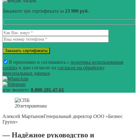
Акция
Закажите три сертификата за
23 900 руб.
Я принимаю и соглашаюсь с
политика использования
cookies
и даю согласие на
согласие на обработку
персональных данных
.
или звоните:
8-800-201-47-61
20
лет
практики
Алексей Мартынов
Генеральный директор ООО «Бизнес
Групп»
— Надёжное руководство и