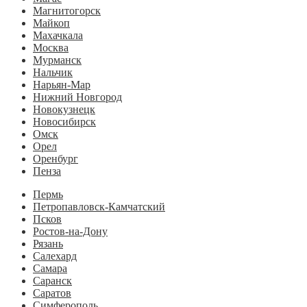
Магнитогорск
Майкоп
Махачкала
Москва
Мурманск
Нальчик
Нарьян-Мар
Нижний Новгород
Новокузнецк
Новосибирск
Омск
Орел
Оренбург
Пенза
Пермь
Петропавловск-Камчатский
Псков
Ростов-на-Дону
Рязань
Салехард
Самара
Саранск
Саратов
Симферополь