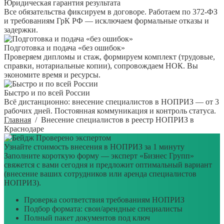
Юридическая гарантия результата
Все обязательства фиксируем в договоре. Работаем по 372-ФЗ
и требованиям ГрК РФ — исключаем формальные отказы и
задержки.
Подготовка и подача «без ошибок»
Проверяем дипломы и стаж, формируем комплект (трудовые,
справки, нотариальные копии), сопровождаем НОК. Вы
экономите время и ресурсы.
Быстро и по всей России
Всё дистанционно: внесение специалистов в НОПРИЗ — от 3
рабочих дней. Постоянная коммуникация и контроль статуса.
Главная
/
Внесение специалистов в реестр НОПРИЗ в
Краснодаре
Проверено экспертом
Узнайте стоимость внесения в НОПРИЗ за 1 минуту
Заполните короткую форму — эксперт «Бизнес Групп»
свяжется с вами сегодня и предложит оптимальный вариант
(внесение ваших сотрудников или аренда специалистов
НОПРИЗ).
Проверка соответствия требованиям НОПРИЗ
Подбор формата: свои/арендные специалисты
Полный пакет документов под ключ