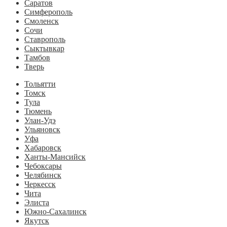
Саратов
Симферополь
Смоленск
Сочи
Ставрополь
Сыктывкар
Тамбов
Тверь
Тольятти
Томск
Тула
Тюмень
Улан-Удэ
Ульяновск
Уфа
Хабаровск
Ханты-Мансийск
Чебоксары
Челябинск
Черкесск
Чита
Элиста
Южно-Сахалинск
Якутск