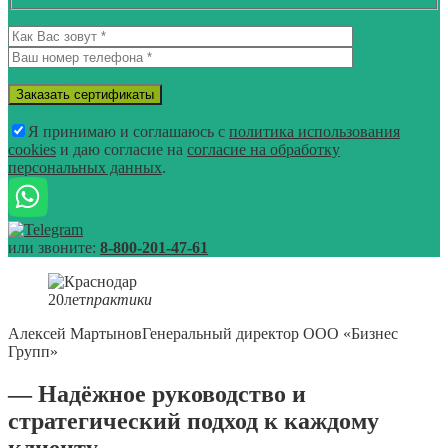
Я принимаю и соглашаюсь с
политика использования
cookies
и даю согласие на
согласие на обработку
персональных данных
.
или звоните:
8-800-201-47-61
20
лет
практики
Алексей Мартынов
Генеральный директор ООО «Бизнес
Групп»
— Надёжное руководство и
стратегический подход к каждому