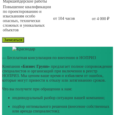
Маркшейдерские работы
Повышение квалификации
по проектированию и
изысканиям особо
от 104 часов
от 4 000 ₽
опасных, технически
сложных и уникальных
объектов
Записаться
— Бесплатная консультация по внесению в НОПРИЗ
Компания
«Бизнес Групп»
предлагает полное сопровождение
специалистов и организаций при включении в реестр
НОПРИЗ. Мы ценим ваше время и избавляем от ошибок,
которые могут привести к отказу или затягиванию сроков.
Что вы получите при обращении к нам:
индивидуальный разбор ситуации вашей компании;
подбор оптимального решения (внесение собственных
или аренда специалистов);