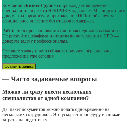
Компания
«Бизнес Групп»
сопровождает включение
специалистов в реестр НОПРИЗ «под ключ». Мы подготовим
документы, организуем прохождение НОК и обеспечим
официальное внесение без отказов и задержек.
Работаете в проектировании или инженерных изысканиях?
Не рискуйте штрафами и отказом во вступлении в СРО —
доверьте задачу профессионалам.
Оставьте заявку прямо сейчас и получите персональное
предложение уже сегодня.
Оставить заявку
— Часто задаваемые вопросы
Можно ли сразу внести нескольких
специалистов от одной компании?
Да, пакет документов можно подать одновременно на
нескольких сотрудников. Это ускоряет процедуру и снижает
затраты на подготовку.