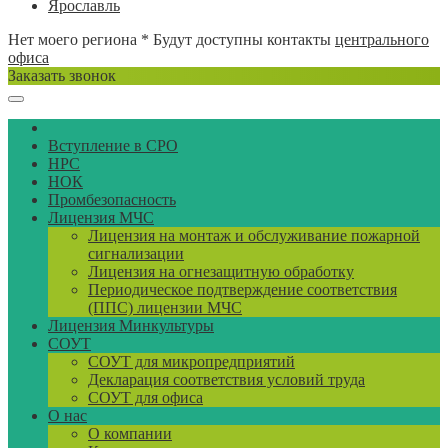
Ярославль
Нет моего региона
* Будут доступны контакты
центрального
офиса
Заказать звонок
Вступление в СРО
НРС
НОК
Промбезопасность
Лицензия МЧС
Лицензия на монтаж и обслуживание пожарной
сигнализации
Лицензия на огнезащитную обработку
Периодическое подтверждение соответствия
(ППС) лицензии МЧС
Лицензия Минкультуры
СОУТ
СОУТ для микропредприятий
Декларация соответствия условий труда
СОУТ для офиса
О нас
О компании