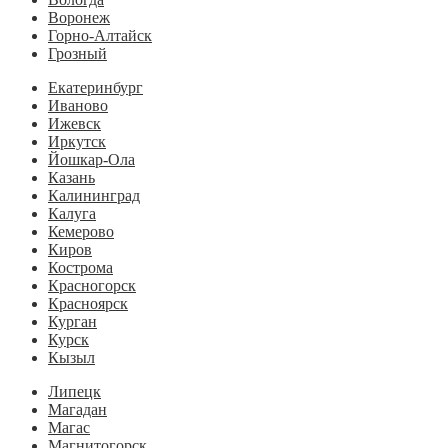
Воронеж
Горно-Алтайск
Грозный
Екатеринбург
Иваново
Ижевск
Иркутск
Йошкар-Ола
Казань
Калининград
Калуга
Кемерово
Киров
Кострома
Красногорск
Красноярск
Курган
Курск
Кызыл
Липецк
Магадан
Магас
Магнитогорск