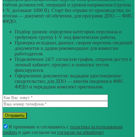
учётом должностей, операций и уровня напряжения (группы
I–V, до/свыше 1000 В). Старт без отрыва от производства; по
итогам — документ об обучении, для программ ДПО — ФИС
ФРДО.
Подбор уровня: определим категорию персонала и
требуемую группу I–V под фактические работы.
Проверка исходных данных: сверим перечень сведений/
документов и дадим рекомендации для комиссии
работодателя.
Подключение 24/7: согласуем график, откроем доступ в
личный кабинет; прогресс и попытки тестов
фиксируются.
Оформление документов: выдадим удостоверение/
свидетельство; для ДПО — внесём сведения в ФИС
ФРДО и передадим комплект оригиналов.
Я принимаю и соглашаюсь с
политика использования
cookies
и даю согласие на
согласие на обработку