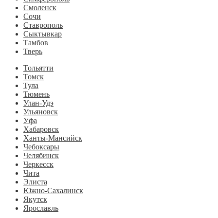
Смоленск
Сочи
Ставрополь
Сыктывкар
Тамбов
Тверь
Тольятти
Томск
Тула
Тюмень
Улан-Удэ
Ульяновск
Уфа
Хабаровск
Ханты-Мансийск
Чебоксары
Челябинск
Черкесск
Чита
Элиста
Южно-Сахалинск
Якутск
Ярославль