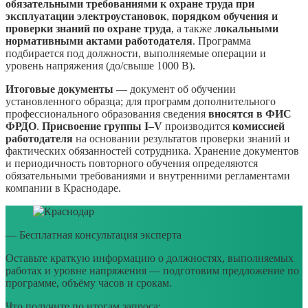
обязательными требованиями к охране труда при
эксплуатации электроустановок
,
порядком обучения и
проверки знаний по охране труда
, а также
локальными
нормативными актами работодателя
. Программа
подбирается под должности, выполняемые операции и
уровень напряжения (до/свыше 1000 В).
Итоговые документы
— документ об обучении
установленного образца; для программ дополнительного
профессионального образования сведения
вносятся в ФИС
ФРДО
.
Присвоение группы I–V
производится
комиссией
работодателя
на основании результатов проверки знаний и
фактических обязанностей сотрудника. Хранение документов
и периодичность повторного обучения определяются
обязательными требованиями и внутренними регламентами
компании в Краснодаре.
— Бесплатная консультация эксперта
Оставьте краткую информацию о должностях, выполняемых
работах и уровне напряжения — подготовим предложение по
программе, объёму часов и срокам.
Что получите по итогам запроса: