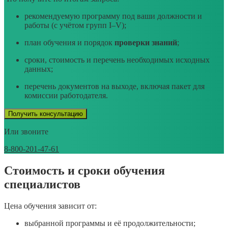
рекомендуемую программу под ваши должности и
работы (с учётом групп I–V);
план обучения и порядок
проверки знаний
;
сроки, стоимость и перечень необходимых исходных
данных;
перечень документов на выходе, включая пакет для
комиссии работодателя.
Получить консультацию
Или звоните
8-800-201-47-61
Стоимость и сроки обучения
специалистов
Цена обучения зависит от:
выбранной программы и её продолжительности;