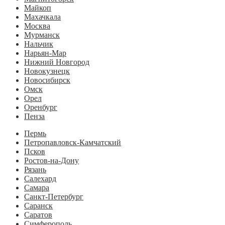
Майкоп
Махачкала
Москва
Мурманск
Нальчик
Нарьян-Мар
Нижний Новгород
Новокузнецк
Новосибирск
Омск
Орел
Оренбург
Пенза
Пермь
Петропавловск-Камчатский
Псков
Ростов-на-Дону
Рязань
Салехард
Самара
Санкт-Петербург
Саранск
Саратов
Симферополь