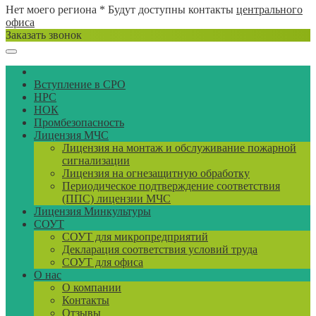
Нет моего региона
* Будут доступны контакты
центрального
офиса
Заказать звонок
Вступление в СРО
НРС
НОК
Промбезопасность
Лицензия МЧС
Лицензия на монтаж и обслуживание пожарной
сигнализации
Лицензия на огнезащитную обработку
Периодическое подтверждение соответствия
(ППС) лицензии МЧС
Лицензия Минкультуры
СОУТ
СОУТ для микропредприятий
Декларация соответствия условий труда
СОУТ для офиса
О нас
О компании
Контакты
Отзывы