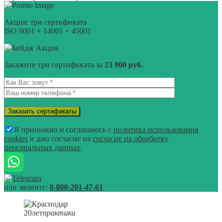
Акция: три сертификата
ISO 9001 + 14001 + 45001
Акция
Закажите три сертификата за
23 900 руб.
Я принимаю и соглашаюсь с
политика использования
cookies
и даю согласие на
согласие на обработку
персональных данных
.
или звоните:
8-800-201-47-61
20
лет
практики