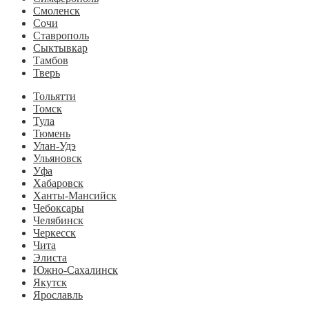
Смоленск
Сочи
Ставрополь
Сыктывкар
Тамбов
Тверь
Тольятти
Томск
Тула
Тюмень
Улан-Удэ
Ульяновск
Уфа
Хабаровск
Ханты-Мансийск
Чебоксары
Челябинск
Черкесск
Чита
Элиста
Южно-Сахалинск
Якутск
Ярославль