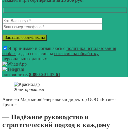
Закажите три сертификата за
23 900 руб.
Я принимаю и соглашаюсь с
политика использования
cookies
и даю согласие на
согласие на обработку
персональных данных
.
или звоните:
8-800-201-47-61
20
лет
практики
Алексей Мартынов
Генеральный директор ООО «Бизнес
Групп»
— Надёжное руководство и
стратегический подход к каждому