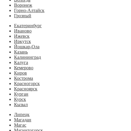
Воронеж
Горно-Алтайск
Грозный
Екатеринбург
Иваново
Ижевск
Иркутск
Йошкар-Ола
Казань
Калининград
Калуга
Кемерово
Киров
Кострома
Красногорск
Красноярск
Курган
Курск
Кызыл
Липецк
Магадан
Магас
Магнитогорск