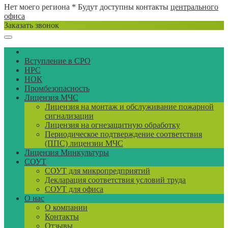
Нет моего региона
* Будут доступны контакты
центрального
офиса
Заказать звонок
Вступление в СРО
НРС
НОК
Промбезопасность
Лицензия МЧС
Лицензия на монтаж и обслуживание пожарной
сигнализации
Лицензия на огнезащитную обработку
Периодическое подтверждение соответствия
(ППС) лицензии МЧС
Лицензия Минкультуры
СОУТ
СОУТ для микропредприятий
Декларация соответствия условий труда
СОУТ для офиса
О нас
О компании
Контакты
Отзывы