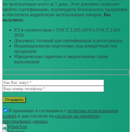
по эксплуатации всего за 1 день. Этот документ позволит
пройти сертификацию, подтвердить безопасность продукции
и обеспечить корректную эксплуатацию товаров.
Вы
получите:
РЭ в соответствии с ГОСТ 2.105-2019 и ГОСТ 2.601-
2019
Документ, готовый для сертификации и регистрации
Индивидуальную подготовку под конкретный тип
продукции
Юридические гарантии и закреплённые сроки
выполнения
Я принимаю и соглашаюсь с
политика использования
cookies
и даю согласие на
согласие на обработку
персональных данных
.