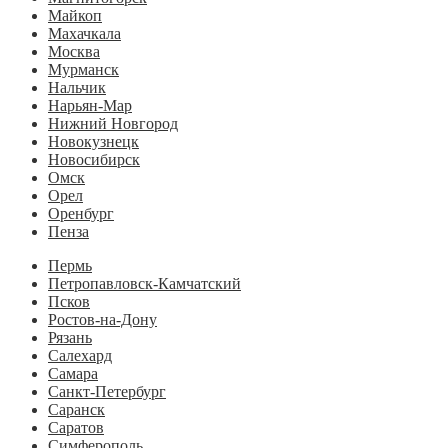
Майкоп
Махачкала
Москва
Мурманск
Нальчик
Нарьян-Мар
Нижний Новгород
Новокузнецк
Новосибирск
Омск
Орел
Оренбург
Пенза
Пермь
Петропавловск-Камчатский
Псков
Ростов-на-Дону
Рязань
Салехард
Самара
Санкт-Петербург
Саранск
Саратов
Симферополь