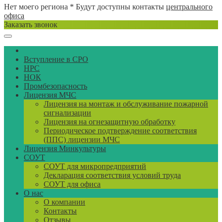
Нет моего региона
* Будут доступны контакты
центрального
офиса
Заказать звонок
Вступление в СРО
НРС
НОК
Промбезопасность
Лицензия МЧС
Лицензия на монтаж и обслуживание пожарной
сигнализации
Лицензия на огнезащитную обработку
Периодическое подтверждение соответствия
(ППС) лицензии МЧС
Лицензия Минкультуры
СОУТ
СОУТ для микропредприятий
Декларация соответствия условий труда
СОУТ для офиса
О нас
О компании
Контакты
Отзывы