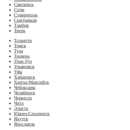
Смоленск
Сочи
Ставрополь
Сыктывкар
Тамбов
Тверь
Тольятти
Томск
Тула
Тюмень
Улан-Удэ
Ульяновск
Уфа
Хабаровск
Ханты-Мансийск
Чебоксары
Челябинск
Черкесск
Чита
Элиста
Южно-Сахалинск
Якутск
Ярославль