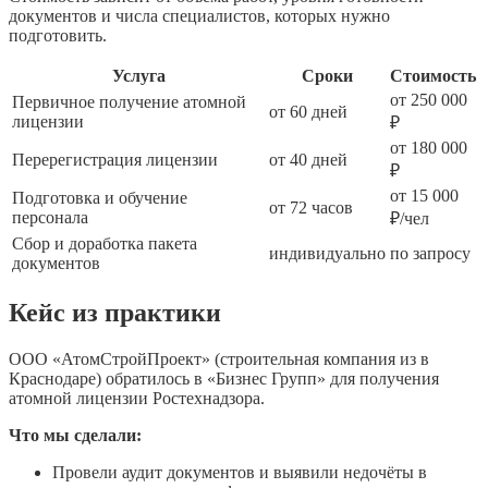
документов и числа специалистов, которых нужно
подготовить.
Услуга
Сроки
Стоимость
от 250 000
Первичное получение атомной
от 60 дней
лицензии
₽
от 180 000
Перерегистрация лицензии
от 40 дней
₽
от 15 000
Подготовка и обучение
от 72 часов
персонала
₽/чел
Сбор и доработка пакета
индивидуально
по запросу
документов
Кейс из практики
ООО «АтомСтройПроект» (строительная компания из в
Краснодаре) обратилось в «Бизнес Групп» для получения
атомной лицензии Ростехнадзора.
Что мы сделали:
Провели аудит документов и выявили недочёты в