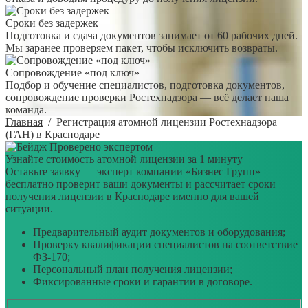
Сроки без задержек
Подготовка и сдача документов занимает от 60 рабочих дней.
Мы заранее проверяем пакет, чтобы исключить возвраты.
Сопровождение «под ключ»
Подбор и обучение специалистов, подготовка документов,
сопровождение проверки Ростехнадзора — всё делает наша
команда.
Главная
/
Регистрация атомной лицензии Ростехнадзора
(ГАН) в Краснодаре
Проверено экспертом
Узнайте стоимость атомной лицензии за 1 минуту
Оставьте заявку — эксперт компании «Бизнес Групп»
бесплатно проверит ваши документы и рассчитает сроки
получения лицензии в Краснодаре именно для вашей
ситуации.
Предварительный аудит документов и оборудования;
Проверку квалификации специалистов на соответствие
ФЗ-170;
Персональный план получения лицензии;
Фиксированные сроки и гарантии в договоре.