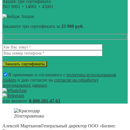
Акция: три сертификата
ISO 9001 + 14001 + 45001
Акция
Закажите три сертификата за
23 900 руб.
Я принимаю и соглашаюсь с
политика использования
cookies
и даю согласие на
согласие на обработку
персональных данных
.
или звоните:
8-800-201-47-61
20
лет
практики
Алексей Мартынов
Генеральный директор ООО «Бизнес