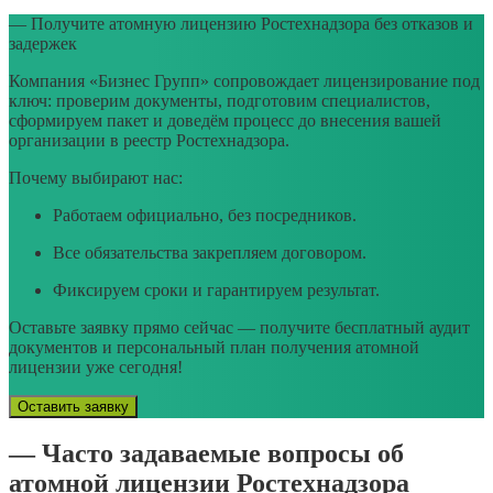
— Получите атомную лицензию Ростехнадзора без отказов и
задержек
Компания «Бизнес Групп» сопровождает лицензирование под
ключ: проверим документы, подготовим специалистов,
сформируем пакет и доведём процесс до внесения вашей
организации в реестр Ростехнадзора.
Почему выбирают нас:
Работаем официально, без посредников.
Все обязательства закрепляем договором.
Фиксируем сроки и гарантируем результат.
Оставьте заявку прямо сейчас — получите бесплатный аудит
документов и персональный план получения атомной
лицензии уже сегодня!
Оставить заявку
— Часто задаваемые вопросы об
атомной лицензии Ростехнадзора