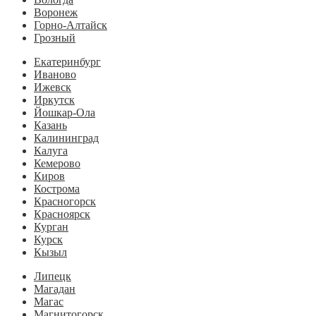
Воронеж
Горно-Алтайск
Грозный
Екатеринбург
Иваново
Ижевск
Иркутск
Йошкар-Ола
Казань
Калининград
Калуга
Кемерово
Киров
Кострома
Красногорск
Красноярск
Курган
Курск
Кызыл
Липецк
Магадан
Магас
Магнитогорск