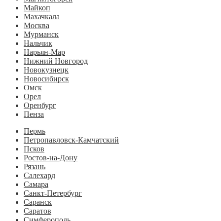
Майкоп
Махачкала
Москва
Мурманск
Нальчик
Нарьян-Мар
Нижний Новгород
Новокузнецк
Новосибирск
Омск
Орел
Оренбург
Пенза
Пермь
Петропавловск-Камчатский
Псков
Ростов-на-Дону
Рязань
Салехард
Самара
Санкт-Петербург
Саранск
Саратов
Симферополь