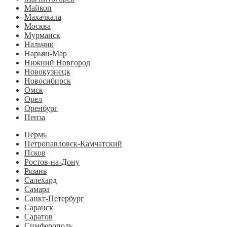
Майкоп
Махачкала
Москва
Мурманск
Нальчик
Нарьян-Мар
Нижний Новгород
Новокузнецк
Новосибирск
Омск
Орел
Оренбург
Пенза
Пермь
Петропавловск-Камчатский
Псков
Ростов-на-Дону
Рязань
Салехард
Самара
Санкт-Петербург
Саранск
Саратов
Симферополь