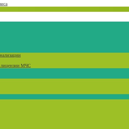
фиса
гнализации
) лицензии МЧС