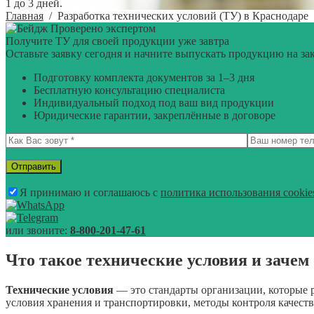
1 до 3 дней.
Главная
/
Разработка технических условий (ТУ) в Краснодаре
Проверено экспертом
Получите ТУ для своей продукции уже завтра
Оставьте заявку сегодня и начните выпускать продукцию на за
Подготовку комплекта документов за 1–3 дня
Бесплатную консультацию специалиста
Индивидуальный подход под ваш вид продукции
Юридические гарантии, закреплённые в договоре
Я принимаю и соглашаюсь с
политика использования cookie
или звоните:
8-800-201-47-61
Что такое технические условия и заче
Технические условия
— это стандарты организации, которые р
условия хранения и транспортировки, методы контроля качеств