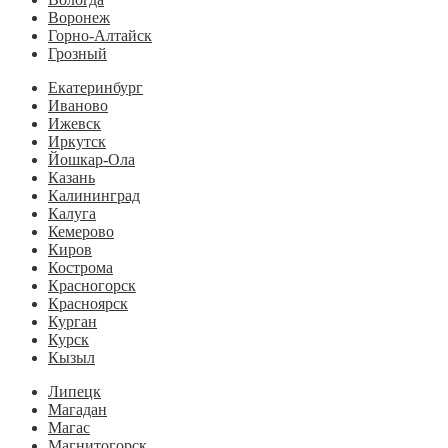
Воронеж
Горно-Алтайск
Грозный
Екатеринбург
Иваново
Ижевск
Иркутск
Йошкар-Ола
Казань
Калининград
Калуга
Кемерово
Киров
Кострома
Красногорск
Красноярск
Курган
Курск
Кызыл
Липецк
Магадан
Магас
Магнитогорск