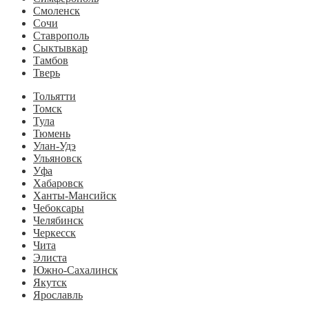
Смоленск
Сочи
Ставрополь
Сыктывкар
Тамбов
Тверь
Тольятти
Томск
Тула
Тюмень
Улан-Удэ
Ульяновск
Уфа
Хабаровск
Ханты-Мансийск
Чебоксары
Челябинск
Черкесск
Чита
Элиста
Южно-Сахалинск
Якутск
Ярославль