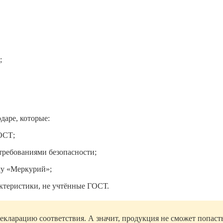
;
даре, которые:
ОСТ;
требованиями безопасности;
му «Меркурий»;
актеристики, не учтённые ГОСТ.
екларацию соответствия. А значит, продукция не сможет попасть