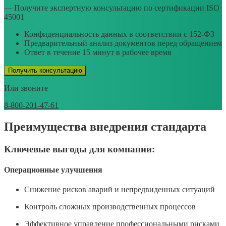
— Получите экспертную консультацию по сертификации ISO
45001
Конфиденциальность данных в соответствии с 152-ФЗ
Предварительный анализ документов перед обращением
Ответ в течение 15 минут в рабочее время
Получить консультацию
Или звоните
8-800-201-47-61
Преимущества внедрения стандарта
Ключевые выгоды
для
компании:
Операционные улучшения
Снижение рисков аварий и непредвиденных ситуаций
Контроль сложных производственных процессов
Эффективное управление профессиональными рисками