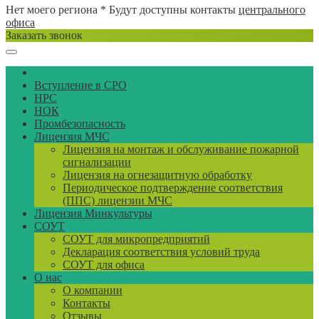
Нет моего региона
* Будут доступны контакты
центрального
офиса
Заказать звонок
Вступление в СРО
НРС
НОК
Промбезопасность
Лицензия МЧС
Лицензия на монтаж и обслуживание пожарной
сигнализации
Лицензия на огнезащитную обработку
Периодическое подтверждение соответствия
(ППС) лицензии МЧС
Лицензия Минкультуры
СОУТ
СОУТ для микропредприятий
Декларация соответствия условий труда
СОУТ для офиса
О нас
О компании
Контакты
Отзывы