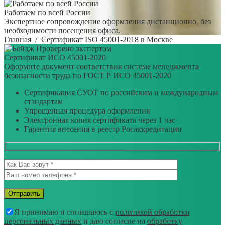
Работаем по всей России
Экспертное сопровождение оформления дистанционно, без
необходимости посещения офиса.
Главная
/
Сертификат ISO 45001-2018 в Москве
Проверено экспертом
Сертификат ИСО 45001-2020
Оформите документ соответствия системе менеджмента
безопасности труда по ГОСТ Р ИСО 45001-2020
Сертификация СУОТ по российским и международным
стандартам
Упрощенная процедура оформления
Электронная копия сертификата через 1 час
Гарантия внесения в реестр Росаккредитации
Я принимаю и соглашаюсь с
политикой обработки
персональных данных
и даю согласие на
обработку