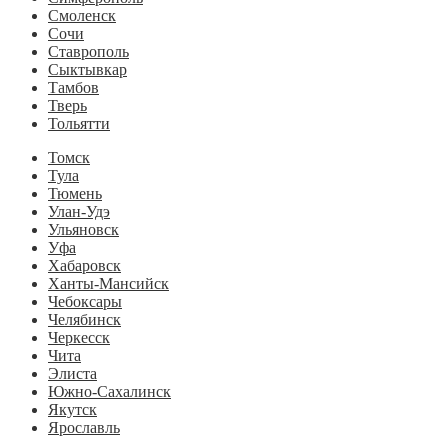
Смоленск
Сочи
Ставрополь
Сыктывкар
Тамбов
Тверь
Тольятти
Томск
Тула
Тюмень
Улан-Удэ
Ульяновск
Уфа
Хабаровск
Ханты-Мансийск
Чебоксары
Челябинск
Черкесск
Чита
Элиста
Южно-Сахалинск
Якутск
Ярославль