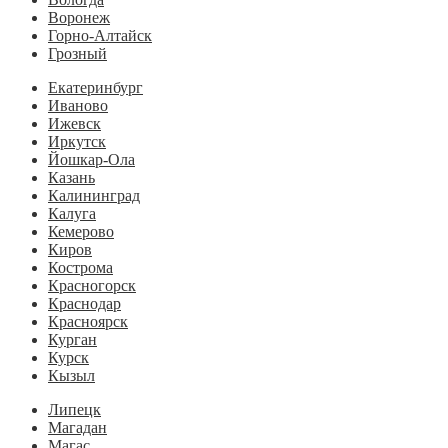
Воронеж
Горно-Алтайск
Грозный
Екатеринбург
Иваново
Ижевск
Иркутск
Йошкар-Ола
Казань
Калининград
Калуга
Кемерово
Киров
Кострома
Красногорск
Краснодар
Красноярск
Курган
Курск
Кызыл
Липецк
Магадан
Магас