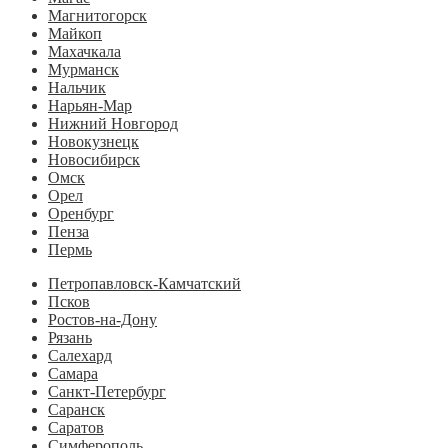
Магнитогорск
Майкоп
Махачкала
Мурманск
Нальчик
Нарьян-Мар
Нижний Новгород
Новокузнецк
Новосибирск
Омск
Орел
Оренбург
Пенза
Пермь
Петропавловск-Камчатский
Псков
Ростов-на-Дону
Рязань
Салехард
Самара
Санкт-Петербург
Саранск
Саратов
Симферополь