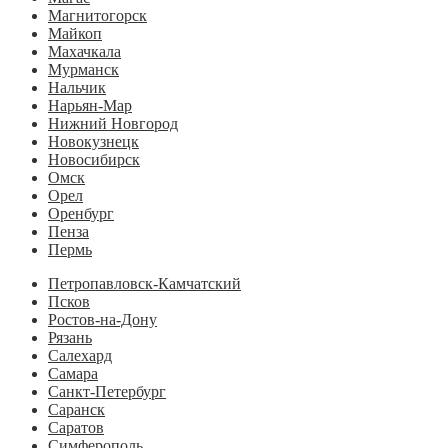
Магнитогорск
Майкоп
Махачкала
Мурманск
Нальчик
Нарьян-Мар
Нижний Новгород
Новокузнецк
Новосибирск
Омск
Орел
Оренбург
Пенза
Пермь
Петропавловск-Камчатский
Псков
Ростов-на-Дону
Рязань
Салехард
Самара
Санкт-Петербург
Саранск
Саратов
Симферополь