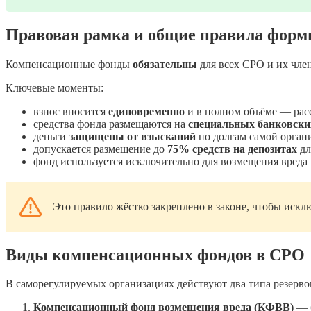
Правовая рамка и общие правила форм
Компенсационные фонды
обязательны
для всех СРО и их чле
Ключевые моменты:
взнос вносится
единовременно
и в полном объёме — расс
средства фонда размещаются на
специальных банковски
деньги
защищены от взысканий
по долгам самой орган
допускается размещение до
75% средств на депозитах
дл
фонд используется исключительно для возмещения вреда 
Это правило жёстко закреплено в законе, чтобы иск
Виды компенсационных фондов в СРО
В саморегулируемых организациях действуют два типа резерво
Компенсационный фонд возмещения вреда (КФВВ)
— б