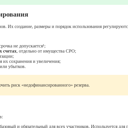
ирования
нов. Их создание, размеры и порядок использования регулируют
рочка не допускается¹;
х счетах
, отдельно от имущества СРО;
изации;
я их сохранения и увеличения;
или убытков.
лючить риск «недофинансированного» резерва.
в:
азовый и обязательный для всех участников. Используется для