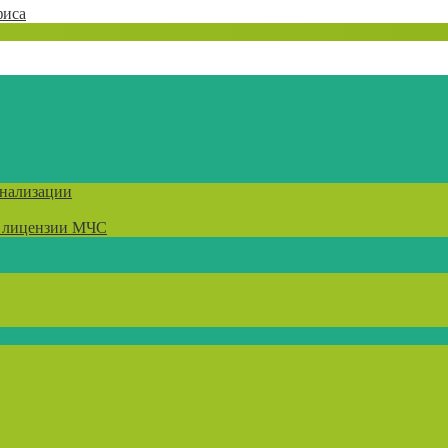
фиса
гнализации
) лицензии МЧС