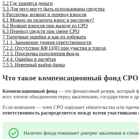
5.2
Где хранятся деньги
5.3
Для чего могут быть использованы средства
6
Рассрочка, возврат и перевод взносов
6.1
Можно ли оплатить взнос в рассрочку?
6.2
Возврат взносов при выходе из СРО
6.3
Перевод средств при смене СРО
7
Типичные ошибки и как их избежать
7.1
1. Занижение уровня ответственности
7.2
2. Отсутствие КФ ОДО при участии в торгах
7.3
3. Просрочка пополнения фонда
7.4
4. Ошибки в расчётах
7.5
5. Неверный выбор банка
Что такое компенсационный фонд СРО 
Компенсационный фонд
— это финансовый резерв, который фо
всех членов объединения перед заказчиками, государством и д
Если компания — член СРО нарушает обязательства или причин
ответственность распределяется между всеми участниками
Наличие фонда повышает доверие заказчиков и сниж