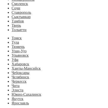
Смоленск
Сочи
Ставрополь
Сыктывкар
Тамбов
Тверь
Тольятти
Томск
Тула
Тюмень
Улан-Удэ
Ульяновск
Уфа
Хабаровск
Ханты-Мансийск
Чебоксары
Челябинск
Черкесск
Чита
Элиста
Южно-Сахалинск
Якутск
Ярославль