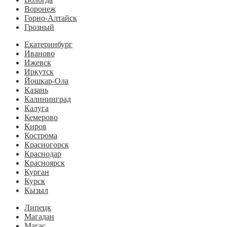
Воронеж
Горно-Алтайск
Грозный
Екатеринбург
Иваново
Ижевск
Иркутск
Йошкар-Ола
Казань
Калининград
Калуга
Кемерово
Киров
Кострома
Красногорск
Краснодар
Красноярск
Курган
Курск
Кызыл
Липецк
Магадан
Магас