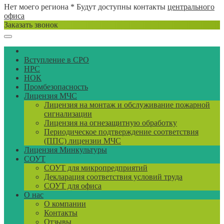
Нет моего региона
* Будут доступны контакты
центрального
офиса
Заказать звонок
Вступление в СРО
НРС
НОК
Промбезопасность
Лицензия МЧС
Лицензия на монтаж и обслуживание пожарной
сигнализации
Лицензия на огнезащитную обработку
Периодическое подтверждение соответствия
(ППС) лицензии МЧС
Лицензия Минкультуры
СОУТ
СОУТ для микропредприятий
Декларация соответствия условий труда
СОУТ для офиса
О нас
О компании
Контакты
Отзывы