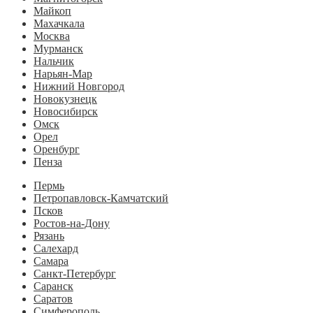
Майкоп
Махачкала
Москва
Мурманск
Нальчик
Нарьян-Мар
Нижний Новгород
Новокузнецк
Новосибирск
Омск
Орел
Оренбург
Пенза
Пермь
Петропавловск-Камчатский
Псков
Ростов-на-Дону
Рязань
Салехард
Самара
Санкт-Петербург
Саранск
Саратов
Симферополь