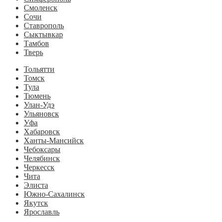
Смоленск
Сочи
Ставрополь
Сыктывкар
Тамбов
Тверь
Тольятти
Томск
Тула
Тюмень
Улан-Удэ
Ульяновск
Уфа
Хабаровск
Ханты-Мансийск
Чебоксары
Челябинск
Черкесск
Чита
Элиста
Южно-Сахалинск
Якутск
Ярославль