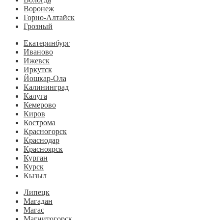
Воронеж
Горно-Алтайск
Грозный
Екатеринбург
Иваново
Ижевск
Иркутск
Йошкар-Ола
Калининград
Калуга
Кемерово
Киров
Кострома
Красногорск
Краснодар
Красноярск
Курган
Курск
Кызыл
Липецк
Магадан
Магас
Магнитогорск