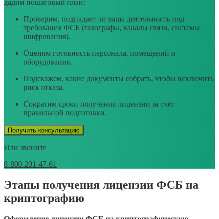
дадим пошаговый план:
Проверим, подпадает ли ваша деятельность под
требования ФСБ (тахографы, каналы связи, системы
шифрования).
Оценим готовность персонала, помещений и
оборудования.
Подскажем, какие документы собрать, чтобы исключить
риск отказа.
Сократим сроки получения лицензии за счёт
правильной подготовки.
Получить консультацию
Или звоните
8-800-201-47-61
Этапы получения лицензии ФСБ на
криптографию
Оформление лицензии ФСБ на криптографическую