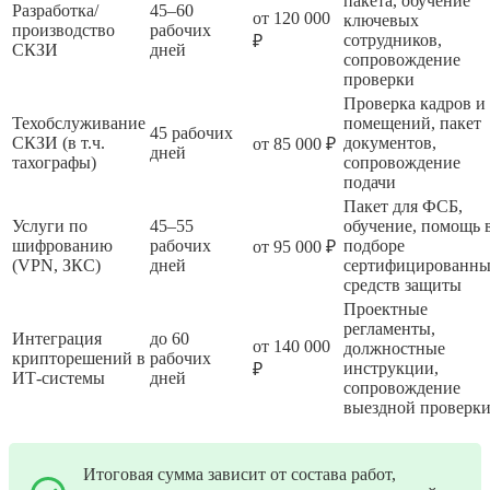
пакета, обучение
Разработка/
45–60
от 120 000
ключевых
производство
рабочих
сотрудников,
₽
СКЗИ
дней
сопровождение
проверки
Проверка кадров и
Техобслуживание
помещений, пакет
45 рабочих
СКЗИ (в т.ч.
документов,
от 85 000 ₽
дней
тахографы)
сопровождение
подачи
Пакет для ФСБ,
Услуги по
45–55
обучение, помощь 
шифрованию
рабочих
подборе
от 95 000 ₽
(VPN, ЗКС)
дней
сертифицированн
средств защиты
Проектные
регламенты,
Интеграция
до 60
от 140 000
должностные
крипторешений в
рабочих
инструкции,
₽
ИТ-системы
дней
сопровождение
выездной проверк
Итоговая сумма зависит от состава работ,