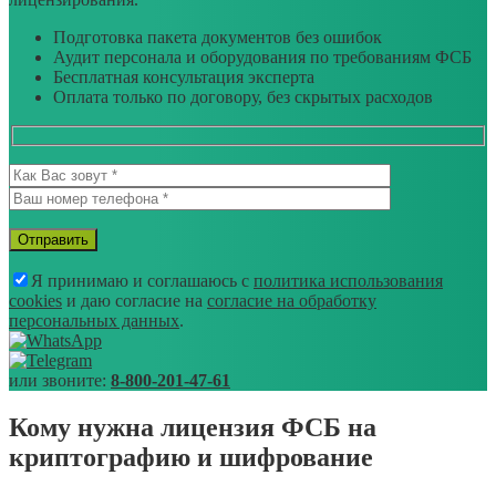
Подготовка пакета документов без ошибок
Аудит персонала и оборудования по требованиям ФСБ
Бесплатная консультация эксперта
Оплата только по договору, без скрытых расходов
Я принимаю и соглашаюсь с
политика использования
cookies
и даю согласие на
согласие на обработку
персональных данных
.
или звоните:
8-800-201-47-61
Кому нужна лицензия ФСБ на
криптографию и шифрование