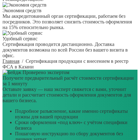
Экономия средств
Мы аккредитованный орган сертификации, работаем без
посредников. Это позволяет снизить стоимость оформления
на 15% относительно рынка.
Удобный сервис
Сертификация проводится дистанционно. Доставка
документов возможна по всей России без вашего визита в
офис.
Главная
/
Сертификация продукции с внесением в реестр
ФСА в Казани
Проверено экспертом
Получите предварительный расчёт стоимости сертификации
за 1 минуту
Оставьте заявку — наш эксперт свяжется с вами, уточнит
детали и рассчитает стоимость оформления документов для
вашего бизнеса.
Подробное разъяснение, какие именно сертификаты
нужны для вашей продукции
Сроки оформления «под ключ» с учётом специфики
бизнеса
Пошаговую инструкцию по сбору документов без
лишних затрат