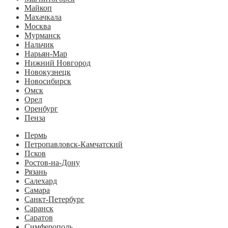
Майкоп
Махачкала
Москва
Мурманск
Нальчик
Нарьян-Мар
Нижний Новгород
Новокузнецк
Новосибирск
Омск
Орел
Оренбург
Пенза
Пермь
Петропавловск-Камчатский
Псков
Ростов-на-Дону
Рязань
Салехард
Самара
Санкт-Петербург
Саранск
Саратов
Симферополь