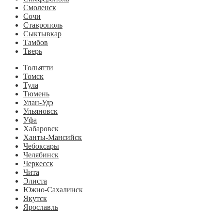
Смоленск
Сочи
Ставрополь
Сыктывкар
Тамбов
Тверь
Тольятти
Томск
Тула
Тюмень
Улан-Удэ
Ульяновск
Уфа
Хабаровск
Ханты-Мансийск
Чебоксары
Челябинск
Черкесск
Чита
Элиста
Южно-Сахалинск
Якутск
Ярославль