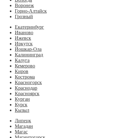
Воронеж
Горно-Алтайск
Грозный
Екатеринбург
Иваново
Ижевск
Иркутск
Йошкар-Ола
Калининград
Калуга
Кемерово
Киров
Кострома
Красногорск
Краснодар
Красноярск
Курган
Курск
Кызыл
Липецк
Магадан
Магас
Магнитогорск