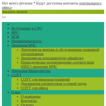
Нет моего региона
* Будут доступны контакты
центрального
офиса
Заказать звонок
Вступление в СРО
НРС
НОК
Промбезопасность
Лицензия МЧС
Лицензия на монтаж и обслуживание пожарной
сигнализации
Лицензия на огнезащитную обработку
Периодическое подтверждение соответствия
(ППС) лицензии МЧС
Лицензия Минкультуры
СОУТ
СОУТ для микропредприятий
Декларация соответствия условий труда
СОУТ для офиса
О нас
О компании
Контакты
Отзывы