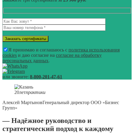
Я принимаю и соглашаюсь с
политика использования
cookies
и даю согласие на
согласие на обработку
персональных данных
.
или звоните:
8-800-201-47-61
20
лет
практики
Алексей Мартынов
Генеральный директор ООО «Бизнес
Групп»
— Надёжное руководство и
стратегический подход к каждому