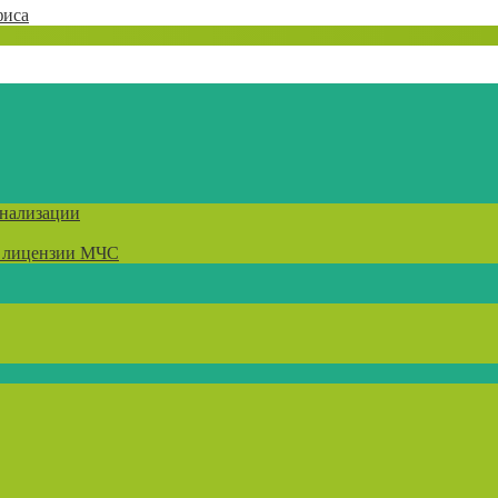
фиса
гнализации
) лицензии МЧС