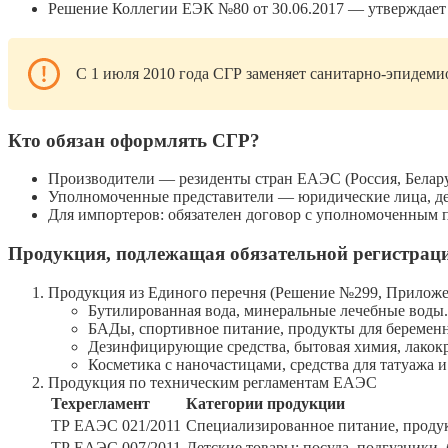
Решение Коллегии ЕЭК №80 от 30.06.2017 — утверждает 
С 1 июля 2010 года СГР заменяет санитарно-эпидеми
Кто обязан оформлять СГР?
Производители — резиденты стран ЕАЭС (Россия, Белару
Уполномоченные представители — юридические лица, дей
Для импортеров: обязателен договор с уполномоченным 
Продукция, подлежащая обязательной регистрац
Продукция из Единого перечня (Решение №299, Приложе
Бутилированная вода, минеральные лечебные воды.
БАДы, спортивное питание, продукты для беремен
Дезинфицирующие средства, бытовая химия, лакок
Косметика с наночастицами, средства для татуажа 
Продукция по техническим регламентам ЕАЭС
Техрегламент
Категории продукции
ТР ЕАЭС 021/2011
Специализированное питание, продук
ТР ЕАЭС 007/2011
Детские товары: посуда, подгузники, б