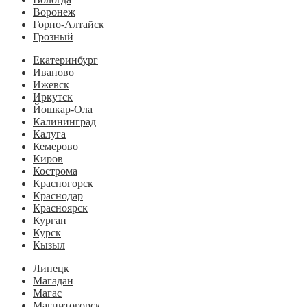
Воронеж
Горно-Алтайск
Грозный
Екатеринбург
Иваново
Ижевск
Иркутск
Йошкар-Ола
Калининград
Калуга
Кемерово
Киров
Кострома
Красногорск
Краснодар
Красноярск
Курган
Курск
Кызыл
Липецк
Магадан
Магас
Магнитогорск