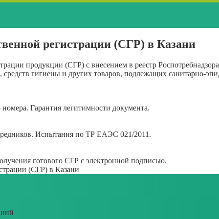
твенной регистрации (СГР) в Казани
страции продукции (СГР) с внесением в реестр Роспотребнадзор
, средств гигиены и других товаров, подлежащих санитарно-эп
 номера. Гарантия легитимности документа.
средников. Испытания по ТР ЕАЭС 021/2011.
получения готового СГР с электронной подписью.
страции (СГР) в Казани
аний