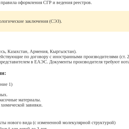
правила оформления СГР и ведения реестров.
ологические заключения (СЭЗ).
сь, Казахстан, Армения, Кыргызстан).
ствующие по договору с иностранными производителями (ст. 2
представителем в ЕАЭС. Документы производителя требуют нота
ии:
ние 1)
ных.
расочные материалы.
и химической завивки.
ты нового вида (с измененной молекулярной структурой)
ельё для детей до 3 лет