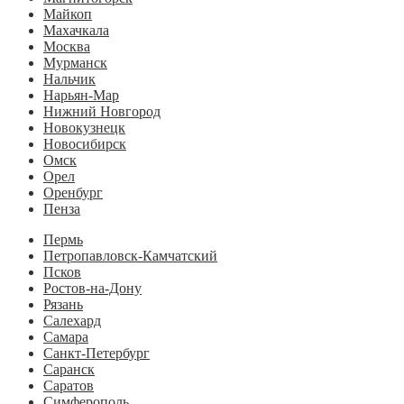
Майкоп
Махачкала
Москва
Мурманск
Нальчик
Нарьян-Мар
Нижний Новгород
Новокузнецк
Новосибирск
Омск
Орел
Оренбург
Пенза
Пермь
Петропавловск-Камчатский
Псков
Ростов-на-Дону
Рязань
Салехард
Самара
Санкт-Петербург
Саранск
Саратов
Симферополь