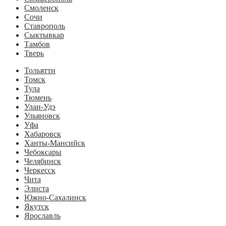
Смоленск
Сочи
Ставрополь
Сыктывкар
Тамбов
Тверь
Тольятти
Томск
Тула
Тюмень
Улан-Удэ
Ульяновск
Уфа
Хабаровск
Ханты-Мансийск
Чебоксары
Челябинск
Черкесск
Чита
Элиста
Южно-Сахалинск
Якутск
Ярославль