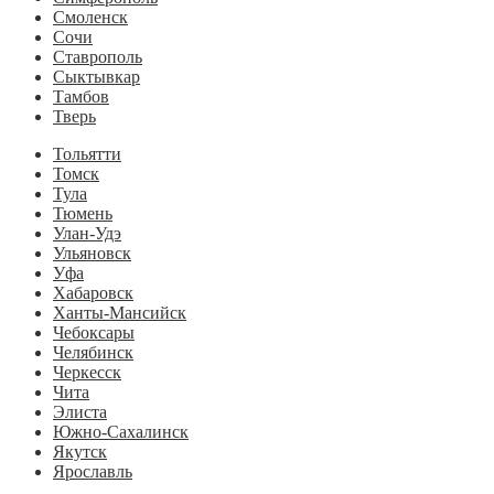
Смоленск
Сочи
Ставрополь
Сыктывкар
Тамбов
Тверь
Тольятти
Томск
Тула
Тюмень
Улан-Удэ
Ульяновск
Уфа
Хабаровск
Ханты-Мансийск
Чебоксары
Челябинск
Черкесск
Чита
Элиста
Южно-Сахалинск
Якутск
Ярославль