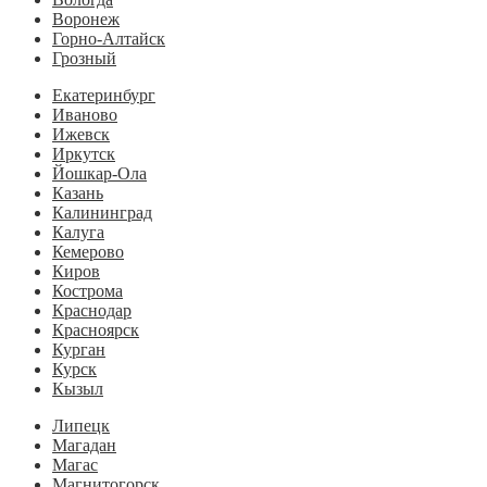
Воронеж
Горно-Алтайск
Грозный
Екатеринбург
Иваново
Ижевск
Иркутск
Йошкар-Ола
Казань
Калининград
Калуга
Кемерово
Киров
Кострома
Краснодар
Красноярск
Курган
Курск
Кызыл
Липецк
Магадан
Магас
Магнитогорск