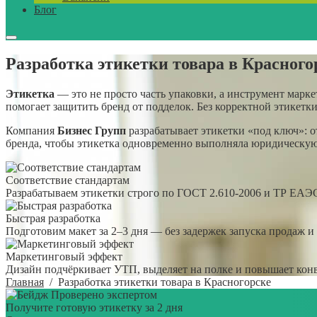
Блог
Разработка этикетки товара в Красного
Этикетка
— это не просто часть упаковки, а инструмент марк
помогает защитить бренд от подделок. Без корректной этикетк
Компания
Бизнес Групп
разрабатывает этикетки «под ключ»: 
бренда, чтобы этикетка одновременно выполняла юридическу
Соответствие стандартам
Разрабатываем этикетки строго по ГОСТ 2.610-2006 и ТР ЕАЭ
Быстрая разработка
Подготовим макет за 2–3 дня — без задержек запуска продаж и 
Маркетинговый эффект
Дизайн подчёркивает УТП, выделяет на полке и повышает кон
Главная
/
Разработка этикетки товара в Красногорске
Проверено экспертом
Получите готовую этикетку за 2 дня