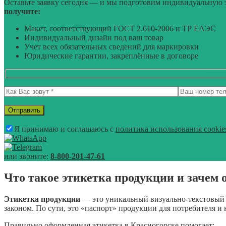
Оставьте заявку сегодня — и мы подготовим индивидуальную э
получите:
Макет, соответствующий ГОСТ 2.610-2006 и ТР ЕАЭС
Индивидуальный дизайн под ваш товар
Учет всех обязательных сведений для маркировки
Юридические гарантии, закреплённые в договоре
Я принимаю и соглашаюсь с
политика использования cookie
или звоните:
8-800-201-47-61
Что такое этикетка продукции и зачем 
Этикетка продукции
— это уникальный визуально-текстовый эл
законом. По сути, это «паспорт» продукции для потребителя 
Правильно оформленная этикетка в Красногорске помогает: