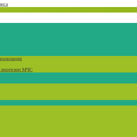
фиса
гнализации
) лицензии МЧС