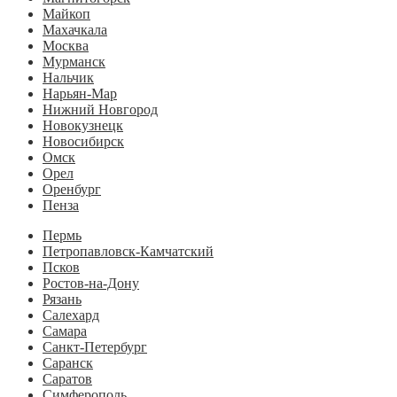
Майкоп
Махачкала
Москва
Мурманск
Нальчик
Нарьян-Мар
Нижний Новгород
Новокузнецк
Новосибирск
Омск
Орел
Оренбург
Пенза
Пермь
Петропавловск-Камчатский
Псков
Ростов-на-Дону
Рязань
Салехард
Самара
Санкт-Петербург
Саранск
Саратов
Симферополь