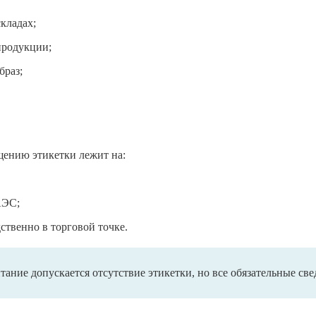
кладах;
 продукции;
браз;
ещению этикетки лежит на:
АЭС;
дственно в торговой точке.
тание допускается отсутствие этикетки, но все обязательные св