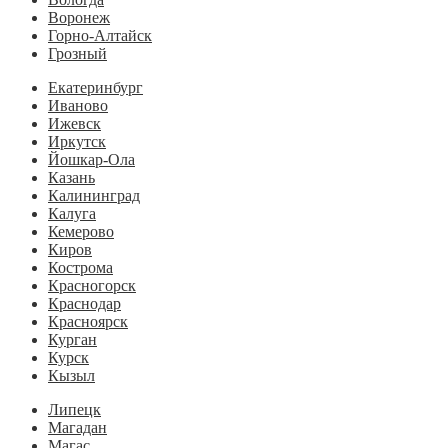
Воронеж
Горно-Алтайск
Грозный
Екатеринбург
Иваново
Ижевск
Иркутск
Йошкар-Ола
Казань
Калининград
Калуга
Кемерово
Киров
Кострома
Красногорск
Краснодар
Красноярск
Курган
Курск
Кызыл
Липецк
Магадан
Магас