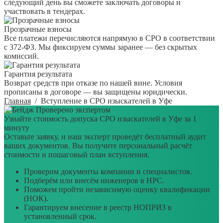
следующий день вы сможете заключать договоры и
участвовать в тендерах.
Прозрачные взносы
Все платежи перечисляются напрямую в СРО в соответствии
с 372-ФЗ. Мы фиксируем суммы заранее — без скрытых
комиссий.
Гарантия результата
Возврат средств при отказе по нашей вине. Условия
прописаны в договоре — вы защищены юридически.
Главная
/
Вступление в СРО изыскателей в Уфе
Проверено экспертом
Узнайте стоимость допуска СРО изыскателей в Уфе за 1
минуту
Оставьте заявку, и наш эксперт проведёт бесплатный аудит
ваших документов. Вы получите персональный расчёт
стоимости и пошаговый план вступления.
Проверим документы компании и специалистов.
Подберём или внесём инженеров в НРС.
Поможем пройти независимую оценку квалификации
(НОК).
Гарантируем внесение в реестр НОПРИЗ в
установленный срок.