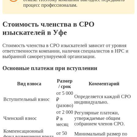
процесс профессионалам.
Стоимость членства в СРО
изыскателей в Уфе
Стоимость членства в СРО изыскателей зависит от уровня
ответственности компании, наличия специалистов в НРС и
выбранной саморегулируемой организации.
Основные платежи при вступлении
Размер
Вид взноса
Комментарий
/ срок
от 5 000
Определяется каждой СРО
Вступительный взнос
₽
индивидуально.
(разово)
от 2 000
Регулярные платежи,
Членский взнос
утверждаемые общим
₽ в
собранием членов СРО.
месяц
Компенсационный
от 50
Минимальный размер по
фонд возмещения вреда