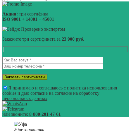
Акция:
три сертифика
ISO 9001 + 14001 + 45001
Проверено экспертом
Закажите три сертификата за
23 900 руб.
Я принимаю и соглашаюсь с
политика использования
cookies
и даю согласие на
согласие на обработку
персональных данных
.
или звоните:
8-800-201-47-61
20
лет
практики