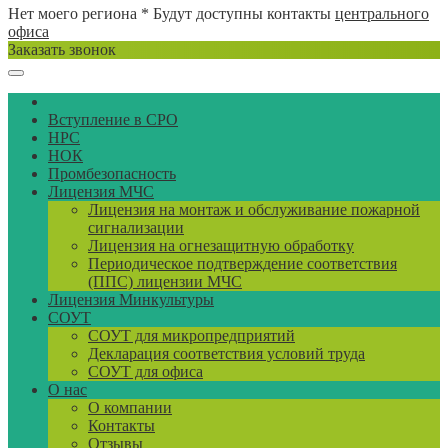
Нет моего региона
* Будут доступны контакты
центрального
офиса
Заказать звонок
Вступление в СРО
НРС
НОК
Промбезопасность
Лицензия МЧС
Лицензия на монтаж и обслуживание пожарной
сигнализации
Лицензия на огнезащитную обработку
Периодическое подтверждение соответствия
(ППС) лицензии МЧС
Лицензия Минкультуры
СОУТ
СОУТ для микропредприятий
Декларация соответствия условий труда
СОУТ для офиса
О нас
О компании
Контакты
Отзывы