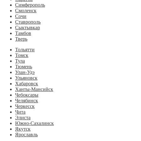
Симферополь
Смоленск
Сочи
Ставрополь
Сыктывкар
Тамбов
Тверь
Тольятти
Томск
Тула
Тюмень
Улан-Удэ
Ульяновск
Хабаровск
Ханты-Мансийск
Чебоксары
Челябинск
Черкесск
Чита
Элиста
Южно-Сахалинск
Якутск
Ярославль