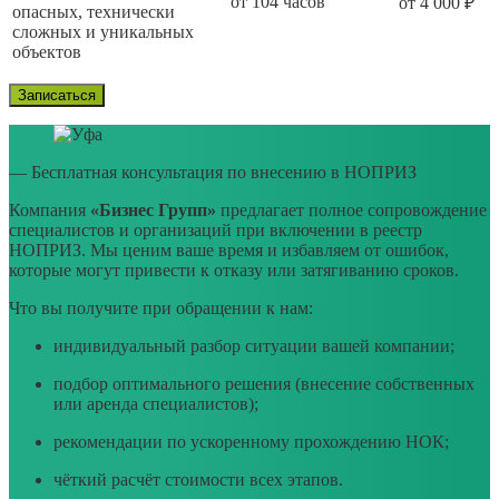
от 104 часов
от 4 000 ₽
опасных, технически
сложных и уникальных
объектов
Записаться
— Бесплатная консультация по внесению в НОПРИЗ
Компания
«Бизнес Групп»
предлагает полное сопровождение
специалистов и организаций при включении в реестр
НОПРИЗ. Мы ценим ваше время и избавляем от ошибок,
которые могут привести к отказу или затягиванию сроков.
Что вы получите при обращении к нам:
индивидуальный разбор ситуации вашей компании;
подбор оптимального решения (внесение собственных
или аренда специалистов);
рекомендации по ускоренному прохождению НОК;
чёткий расчёт стоимости всех этапов.