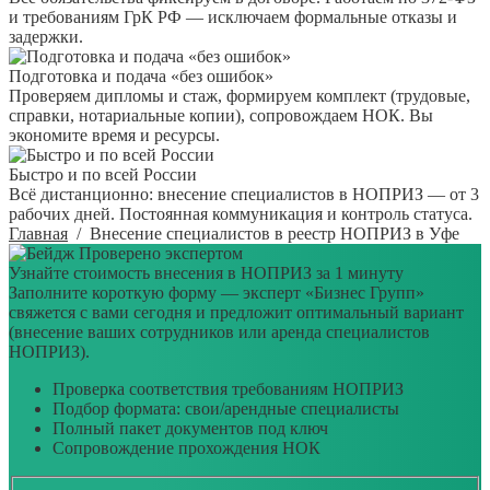
и требованиям ГрК РФ — исключаем формальные отказы и
задержки.
Подготовка и подача «без ошибок»
Проверяем дипломы и стаж, формируем комплект (трудовые,
справки, нотариальные копии), сопровождаем НОК. Вы
экономите время и ресурсы.
Быстро и по всей России
Всё дистанционно: внесение специалистов в НОПРИЗ — от 3
рабочих дней. Постоянная коммуникация и контроль статуса.
Главная
/
Внесение специалистов в реестр НОПРИЗ в Уфе
Проверено экспертом
Узнайте стоимость внесения в НОПРИЗ за 1 минуту
Заполните короткую форму — эксперт «Бизнес Групп»
свяжется с вами сегодня и предложит оптимальный вариант
(внесение ваших сотрудников или аренда специалистов
НОПРИЗ).
Проверка соответствия требованиям НОПРИЗ
Подбор формата: свои/арендные специалисты
Полный пакет документов под ключ
Сопровождение прохождения НОК