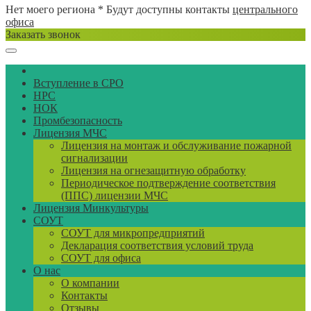
Нет моего региона
* Будут доступны контакты
центрального
офиса
Заказать звонок
Вступление в СРО
НРС
НОК
Промбезопасность
Лицензия МЧС
Лицензия на монтаж и обслуживание пожарной
сигнализации
Лицензия на огнезащитную обработку
Периодическое подтверждение соответствия
(ППС) лицензии МЧС
Лицензия Минкультуры
СОУТ
СОУТ для микропредприятий
Декларация соответствия условий труда
СОУТ для офиса
О нас
О компании
Контакты
Отзывы